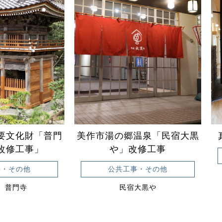
要文化財「普門
美作市湯の郷温泉「民宿大黒
改修工事」
や」改修工事
事・その他
公共工事・その他
 普門寺
民宿大黒や