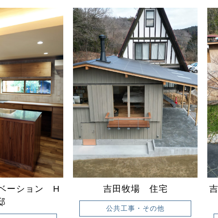
ベーション H
吉田牧場 住宅
邸
公共工事・その他