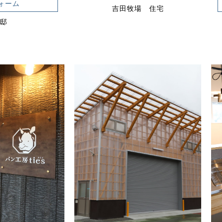
ォーム
吉田牧場 住宅
H邸