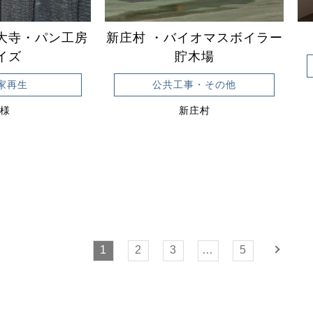
大寺・パン工房
新庄村 ・バイオマスボイラー
イズ
貯木場
家再生
公共工事・その他
S様
新庄村
1
2
3
…
5