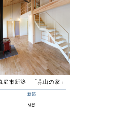
真庭市新築 「蒜山の家」
新築
M邸