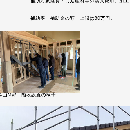
対象経費：真庭産材等の購入費用、加工費
助率、補助金の額 上限は30万円。
蒜山M邸 階段設置の様子