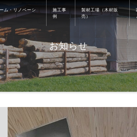
ーム・リノベーシ
施工事
製材工場（木材販
例
売）
お知らせ