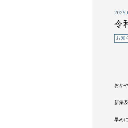
2025.
令
お知
おか
新築
早め