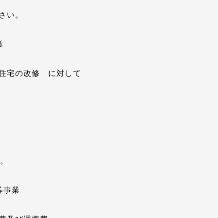
さい。
業
の改修 に対して
。
等事業