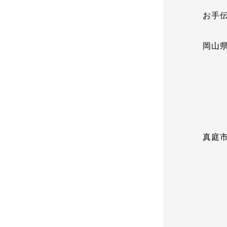
お手
岡山
木造
最
真庭
木造